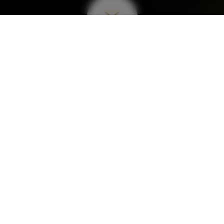
7
Le Pub Irlandais
À LIMOGES
Tenu par une équipe attentionnée et passionnée, le
pub L’Irlandais vous propose du mardi au dimanche
une sélection de bières et spiritueux de qualité.
Sa localisation idéale au cœur du centre historique