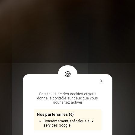
Masquer le bandea
X
Ce site utilise des cookies et vous
donne le contrôle sur ceux que vous
souhaitez activer
Nos partenaires
(6)
Consentement spécifique aux
services Google