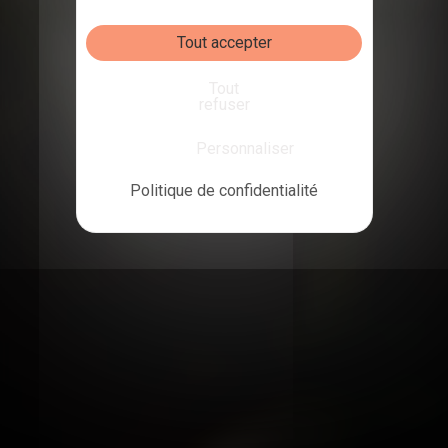
Bienvenue
Tout accepter
Tout
au Pub
refuser
Personnaliser
L’IRLANDAIS
Politique de confidentialité